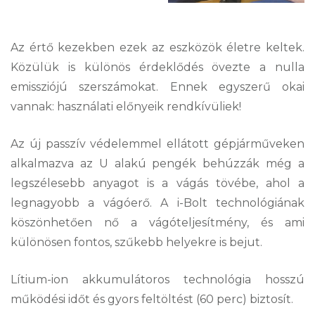
Az értő kezekben ezek az eszközök életre keltek.
Közülük is különös érdeklődés övezte a nulla
emissziójú szerszámokat. Ennek egyszerű okai
vannak: használati előnyeik rendkívüliek!
Az új passzív védelemmel ellátott gépjárműveken
alkalmazva az U alakú pengék behúzzák még a
legszélesebb anyagot is a vágás tövébe, ahol a
legnagyobb a vágóerő. A i-Bolt technológiának
köszönhetően nő a vágóteljesítmény, és ami
különösen fontos, szűkebb helyekre is bejut.
Lítium-ion akkumulátoros technológia hosszú
működési időt és gyors feltöltést (60 perc) biztosít.