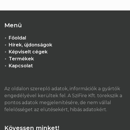
Menü
Főoldal
Hírek, újdonságok
Képviselt cégek
Termékek
Kapcsolat
Az oldalon szereplő adatok, információk a gyártók
engedélyével kerültek fel. A SziFire Kft. törekszik a
pontos adatok megjelenítésére, de nem vállal
felelősséget az elütésekért, hibás adatokért.
Kövessen minket!