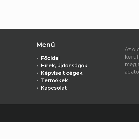
Menü
Az ol
került
Főoldal
megje
Hírek, újdonságok
adato
Képviselt cégek
Termékek
Kapcsolat