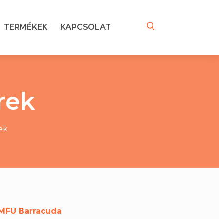
TERMÉKEK
KAPCSOLAT
rek
ek
MFU Barracuda