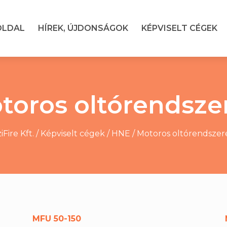
OLDAL
HÍREK, ÚJDONSÁGOK
KÉPVISELT CÉGEK
toros oltórendsze
iFire Kft.
/
Képviselt cégek
/
HNE
/
Motoros oltórendszer
MFU 50-150