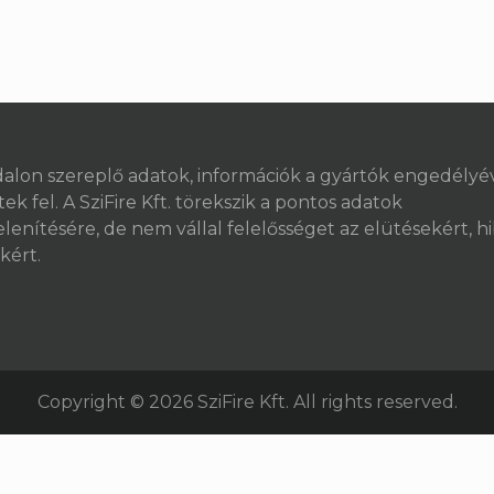
dalon szereplő adatok, információk a gyártók engedélyé
ek fel. A SziFire Kft. törekszik a pontos adatok
lenítésére, de nem vállal felelősséget az elütésekért, h
kért.
Copyright © 2026 SziFire Kft. All rights reserved.