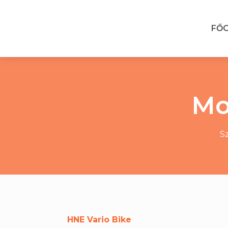
FŐ
Mo
Sz
HNE Vario Bike