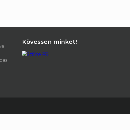
Kövessen minket!
vel
ibás