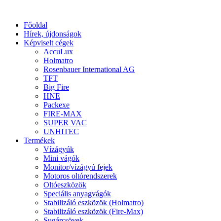
Főoldal
Hírek, újdonságok
Képviselt cégek
AccuLux
Holmatro
Rosenbauer International AG
TFT
Big Fire
HNE
Packexe
FIRE-MAX
SUPER VAC
UNHITEC
Termékek
Vízágyúk
Mini vágók
Monitor/vízágyú fejek
Motoros oltórendszerek
Oltóeszközök
Speciális anyagvágók
Stabilizáló eszközök (Holmatro)
Stabilizáló eszközök (Fire-Max)
Sugárcsövek