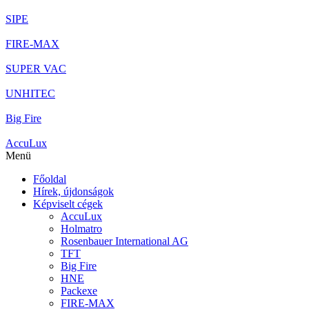
SIPE
FIRE-MAX
SUPER VAC
UNHITEC
Big Fire
AccuLux
Menü
Főoldal
Hírek, újdonságok
Képviselt cégek
AccuLux
Holmatro
Rosenbauer International AG
TFT
Big Fire
HNE
Packexe
FIRE-MAX