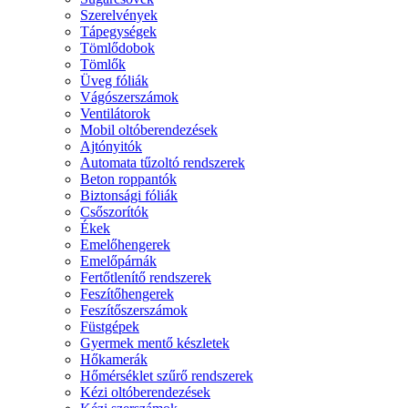
Szerelvények
Tápegységek
Tömlődobok
Tömlők
Üveg fóliák
Vágószerszámok
Ventilátorok
Mobil oltóberendezések
Ajtónyitók
Automata tűzoltó rendszerek
Beton roppantók
Biztonsági fóliák
Csőszorítók
Ékek
Emelőhengerek
Emelőpárnák
Fertőtlenítő rendszerek
Feszítőhengerek
Feszítőszerszámok
Füstgépek
Gyermek mentő készletek
Hőkamerák
Hőmérséklet szűrő rendszerek
Kézi oltóberendezések