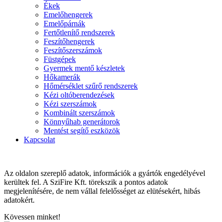
Ékek
Emelőhengerek
Emelőpárnák
Fertőtlenítő rendszerek
Feszítőhengerek
Feszítőszerszámok
Füstgépek
Gyermek mentő készletek
Hőkamerák
Hőmérséklet szűrő rendszerek
Kézi oltóberendezések
Kézi szerszámok
Kombinált szerszámok
Könnyűhab generátorok
Mentést segítő eszközök
Kapcsolat
Az oldalon szereplő adatok, információk a gyártók engedélyével
kerültek fel. A SziFire Kft. törekszik a pontos adatok
megjelenítésére, de nem vállal felelősséget az elütésekért, hibás
adatokért.
Kövessen minket!