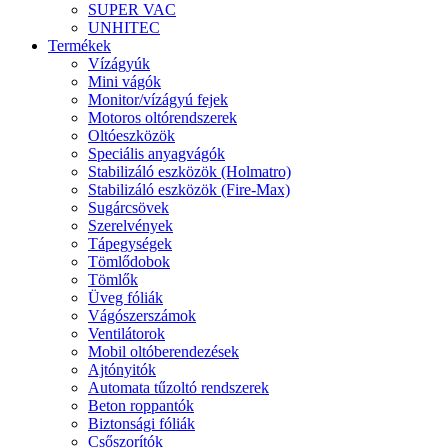
SUPER VAC
UNHITEC
Termékek
Vízágyúk
Mini vágók
Monitor/vízágyú fejek
Motoros oltórendszerek
Oltóeszközök
Speciális anyagvágók
Stabilizáló eszközök (Holmatro)
Stabilizáló eszközök (Fire-Max)
Sugárcsövek
Szerelvények
Tápegységek
Tömlődobok
Tömlők
Üveg fóliák
Vágószerszámok
Ventilátorok
Mobil oltóberendezések
Ajtónyitók
Automata tűzoltó rendszerek
Beton roppantók
Biztonsági fóliák
Csőszorítók