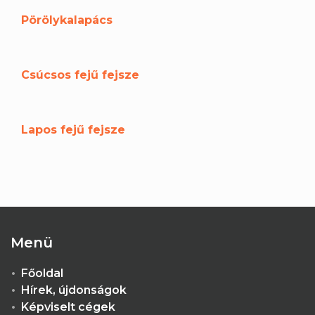
Pörölykalapács
Csúcsos fejű fejsze
Lapos fejű fejsze
Menü
Főoldal
Hírek, újdonságok
Képviselt cégek