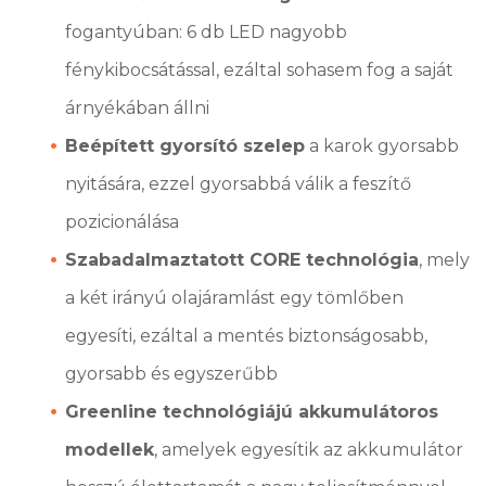
fogantyúban: 6 db LED nagyobb
fénykibocsátással, ezáltal sohasem fog a saját
árnyékában állni
Beépített gyorsító szelep
a karok gyorsabb
nyitására, ezzel gyorsabbá válik a feszítő
pozicionálása
Szabadalmaztatott CORE technológia
, mely
a két irányú olajáramlást egy tömlőben
egyesíti, ezáltal a mentés biztonságosabb,
gyorsabb és egyszerűbb
Greenline technológiájú akkumulátoros
modellek
, amelyek egyesítik az akkumulátor