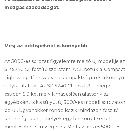
mozgás szabadságát.
Még az eddigieknél is könnyebb
Az 5000-es sorozat figyelemre méltó új modellje az
SP 5240 CL feszítő szerszám. A CL betűk a ’Compact
Lightweight’-re, vagyis a kompaktságra és a könnyű
súlyra utalnak. Az SP 5240 CL feszítő tömege
csupán 9.9 kg, mely kimagaslóan alacsony az
egyébként is kis súlyú, új 5000-es modell sorozaton
belül. Ugyanakkor rendelkezik mindazon feszítő
képességekkel, amelyek egy beszorult sérült
mentéséhez szükségesek. Mint az összes 5000-es