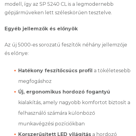
modell, így az SP 5240 CL is a legmodernebb
gépjárműveken lett széleskörűen tesztelve.
Egyéb jellemzők és előnyök
Az új 5000-es sorozatú feszítők néhány jellemzője
és előnye:
Hatékony feszítőcsúcs profil
a tökéletesebb
megfogáshoz
Új, ergonomikus hordozó fogantyú
kialakítás, amely nagyobb komfortot biztosít a
felhasználó számára különböző
munkavégzési pozíciókban
Korszerűsített LED világítás
a hordozó