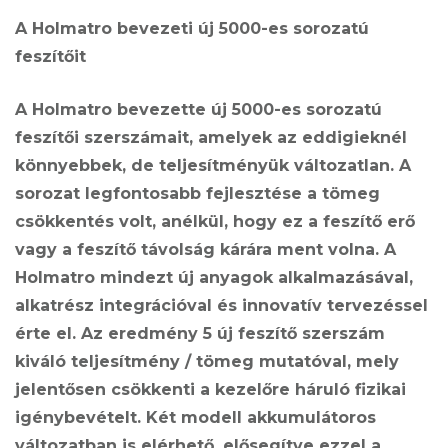
A Holmatro bevezeti új 5000-es sorozatú
feszítőit
A Holmatro bevezette új 5000-es sorozatú
feszítői szerszámait, amelyek az eddigieknél
könnyebbek, de teljesítményük változatlan. A
sorozat legfontosabb fejlesztése a tömeg
csökkentés volt, anélkül, hogy ez a feszítő erő
vagy a feszítő távolság kárára ment volna. A
Holmatro mindezt új anyagok alkalmazásával,
alkatrész integrációval és innovatív tervezéssel
érte el. Az eredmény 5 új feszítő szerszám
kiváló teljesítmény / tömeg mutatóval, mely
jelentősen csökkenti a kezelőre háruló fizikai
igénybevételt. Két modell akkumulátoros
változatban is elérhető, elősegítve ezzel a