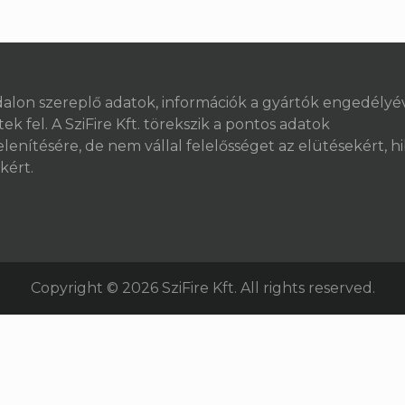
dalon szereplő adatok, információk a gyártók engedélyé
ek fel. A SziFire Kft. törekszik a pontos adatok
lenítésére, de nem vállal felelősséget az elütésekért, h
kért.
Copyright © 2026 SziFire Kft. All rights reserved.