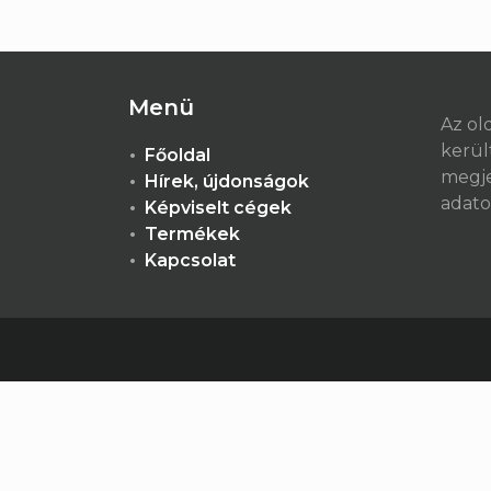
Menü
Az ol
került
Főoldal
megje
Hírek, újdonságok
adato
Képviselt cégek
Termékek
Kapcsolat