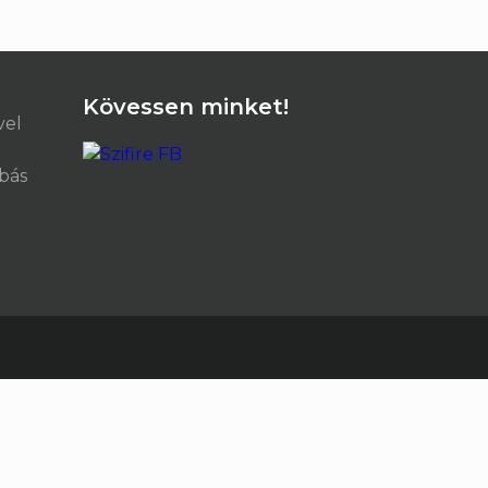
Kövessen minket!
vel
ibás