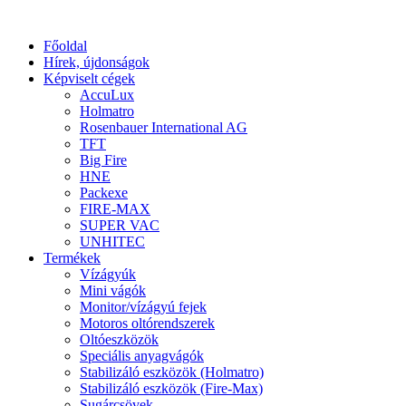
Főoldal
Hírek, újdonságok
Képviselt cégek
AccuLux
Holmatro
Rosenbauer International AG
TFT
Big Fire
HNE
Packexe
FIRE-MAX
SUPER VAC
UNHITEC
Termékek
Vízágyúk
Mini vágók
Monitor/vízágyú fejek
Motoros oltórendszerek
Oltóeszközök
Speciális anyagvágók
Stabilizáló eszközök (Holmatro)
Stabilizáló eszközök (Fire-Max)
Sugárcsövek