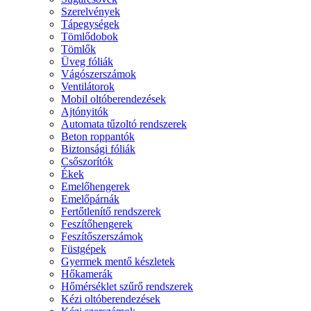
Szerelvények
Tápegységek
Tömlődobok
Tömlők
Üveg fóliák
Vágószerszámok
Ventilátorok
Mobil oltóberendezések
Ajtónyitók
Automata tűzoltó rendszerek
Beton roppantók
Biztonsági fóliák
Csőszorítók
Ékek
Emelőhengerek
Emelőpárnák
Fertőtlenítő rendszerek
Feszítőhengerek
Feszítőszerszámok
Füstgépek
Gyermek mentő készletek
Hőkamerák
Hőmérséklet szűrő rendszerek
Kézi oltóberendezések