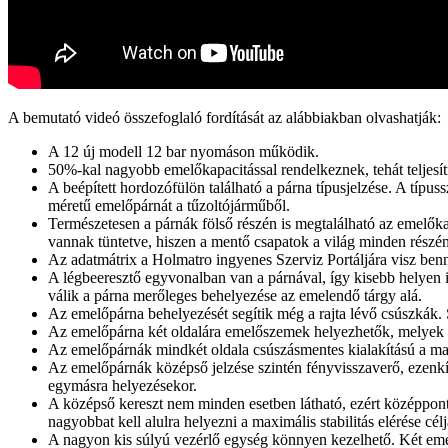
A bemutató videó összefoglaló fordítását az alábbiakban olvashatják:
A 12 új modell 12 bar nyomáson működik.
50%-kal nagyobb emelőkapacitással rendelkeznek, tehát telje
A beépített hordozófülön található a párna típusjelzése. A típus
méretű emelőpárnát a tűzoltójárműből.
Természetesen a párnák fölső részén is megtalálható az emelők
vannak tüntetve, hiszen a mentő csapatok a világ minden részé
Az adatmátrix a Holmatro ingyenes Szerviz Portáljára visz bennü
A légbeeresztő egyvonalban van a párnával, így kisebb helyen i
válik a párna merőleges behelyezése az emelendő tárgy alá.
Az emelőpárna behelyezését segítik még a rajta lévő csúszkák. S
Az emelőpárna két oldalára emelőszemek helyezhetők, melyek se
Az emelőpárnák mindkét oldala csúszásmentes kialakítású a maxim
Az emelőpárnák középső jelzése szintén fényvisszaverő, ezenkívül
egymásra helyezésekor.
A középső kereszt nem minden esetben látható, ezért középpon
nagyobbat kell alulra helyezni a maximális stabilitás elérése célj
A nagyon kis súlyú vezérlő egység könnyen kezelhető. Két em