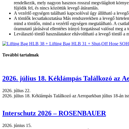
rendelkezik, mely nagyon hasznos rosszul megvilágított környez
fújódik fel, és nincs közöttük levegő átáramlás.
A vezérlő egységen található kapcsolóval úgy állítható a lev
A tömlők lecsatlakoztatása Más rendszerekben a levegő hirtelen
mind a tömlőn, mind a vezérlő egységen megtalálható. A csatla
óramutató járásával ellentétes irányú forgatással valósul meg a 
Leválasztó tömlő használatakor eltávolítható a levegő tömlő a 
További tartalmak
2026. július 18. Kéklámpás Találkozó az 
2026. július 22.
2026. július 18. Kéklámpás Találkozó az Aeroparkban július 18-án 
Interschutz 2026 – ROSENBAUER
2026. június 15.