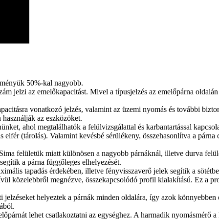
sítményük 50%-kal nagyobb.
szám jelzi az emelőkapacitást. Mivel a típusjelzés az emelőpárna oldalán
apacitásra vonatkozó jelzés, valamint az üzemi nyomás és további bizt
n használják az eszközöket.
nket, ahol megtalálhatók a felülvizsgálattal és karbantartással kapcso
s elfér (tárolás). Valamint kevésbé sérülékeny, összehasonlítva a párna
ima felületük miatt különösen a nagyobb párnáknál, illetve durva felül
gítik a párna függőleges elhelyezését.
ális tapadás érdekében, illetve fényvisszaverő jelek segítik a sötétbe
 közelebbről megnézve, összekapcsolódó profil kialakítású. Ez a profil m
ti jelzéseket helyeztek a párnák minden oldalára, így azok könnyebbe
ából.
előpárnát lehet csatlakoztatni az egységhez. A harmadik nyomásmérő 