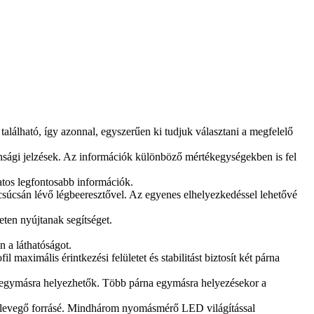
 található, így azonnal, egyszerűen ki tudjuk választani a megfelelő
onsági jelzések. Az információk különböző mértékegységekben is fel
latos legfontosabb információk.
 csúcsán lévő légbeeresztővel. Az egyenes elhelyezkedéssel lehetővé
eten nyújtanak segítséget.
n a láthatóságot.
aximális érintkezési felületet és stabilitást biztosít két párna
n egymásra helyezhetők. Több párna egymásra helyezésekor a
a levegő forrásé. Mindhárom nyomásmérő LED világítással