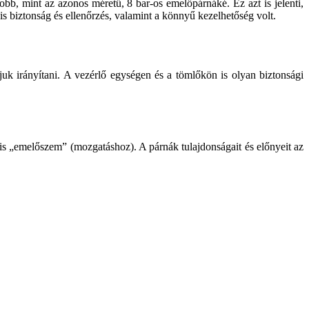
b, mint az azonos méretű, 8 bar-os emelőpárnáké. Ez azt is jelenti,
 biztonság és ellenőrzés, valamint a könnyű kezelhetőség volt.
uk irányítani. A vezérlő egységen és a tömlőkön is olyan biztonsági
lis „emelőszem” (mozgatáshoz). A párnák tulajdonságait és előnyeit az