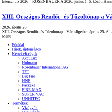
Interschutz 2026 – ROSENBAUER A 2026. június 1–6. között Hannov
XIII. Országos Rendőr- és Tűzoltónap a Vá
2026. április 26.
XIII. Országos Rendőr- és Tűzoltónap a Városligetben április 25. 
Menü
Főoldal
Hírek, újdonságok
Képviselt cégek
AccuLux
Holmatro
Rosenbauer International AG
TFT
Big Fire
HNE
Packexe
FIRE-MAX
SUPER VAC
UNHITEC
Termékek
Vízágyúk