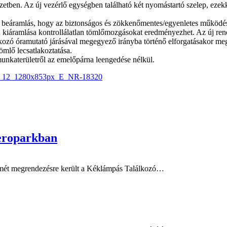
etben. Az új vezérlő egységben található két nyomástartó szelep, ezekk
egő beáramlás, hogy az biztonságos és zökkenőmentes/egyenletes működé
 kiáramlása kontrollálatlan tömlőmozgásokat eredményezhet. Az új rend
kozó óramutató járásával megegyező irányba történő elforgatásakor meg
tömlő lecsatlakoztatása.
munkaterületről az emelőpárna leengedése nélkül.
Aeroparkban
ismét megrendezésre került a Kéklámpás Találkozó…