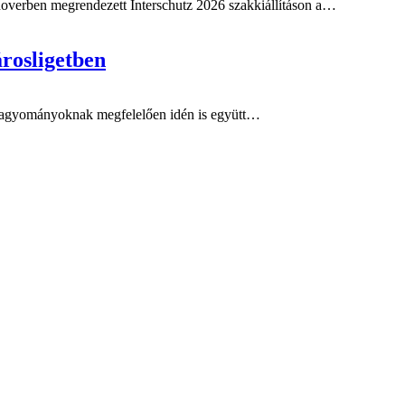
erben megrendezett Interschutz 2026 szakkiállításon a…
rosligetben
A hagyományoknak megfelelően idén is együtt…