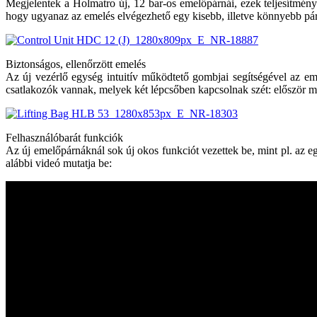
Megjelentek a Holmatro új, 12 bar-os emelőpárnái, ezek teljesítmén
hogy ugyanaz az emelés elvégezhető egy kisebb, illetve könnyebb pár
Biztonságos, ellenőrzött emelés
Az új vezérlő egység intuitív működtető gombjai segítségével az em
csatlakozók vannak, melyek két lépcsőben kapcsolnak szét: először me
Felhasználóbarát funkciók
Az új emelőpárnáknál sok új okos funkciót vezettek be, mint pl. az e
alábbi videó mutatja be: