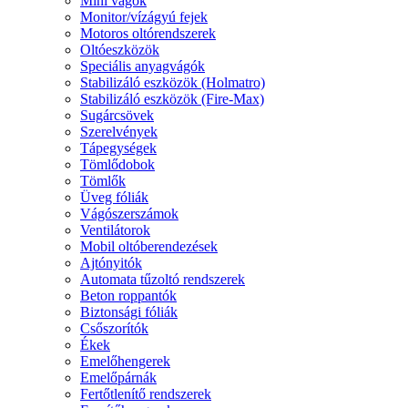
Mini vágók
Monitor/vízágyú fejek
Motoros oltórendszerek
Oltóeszközök
Speciális anyagvágók
Stabilizáló eszközök (Holmatro)
Stabilizáló eszközök (Fire-Max)
Sugárcsövek
Szerelvények
Tápegységek
Tömlődobok
Tömlők
Üveg fóliák
Vágószerszámok
Ventilátorok
Mobil oltóberendezések
Ajtónyitók
Automata tűzoltó rendszerek
Beton roppantók
Biztonsági fóliák
Csőszorítók
Ékek
Emelőhengerek
Emelőpárnák
Fertőtlenítő rendszerek