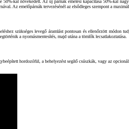
ye 50%-kal növekedett. Az új párnák emelési kapacitása 50%-kal nagyob
nával. Az emelőpárnák tervezésénél az elsődleges szempont a maximális
eléshez szükséges levegő áramlást pontosan és ellenőrzött módon tudj
gtörténik a nyomásmentesítés, majd utána a tömlők lecsatlakoztatása.
gybeépített hordozófül, a behelyezést segítő csúszkák, vagy az opcioná