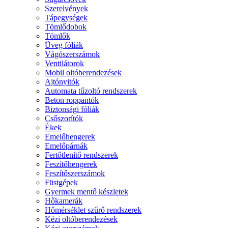
Szerelvények
Tápegységek
Tömlődobok
Tömlők
Üveg fóliák
Vágószerszámok
Ventilátorok
Mobil oltóberendezések
Ajtónyitók
Automata tűzoltó rendszerek
Beton roppantók
Biztonsági fóliák
Csőszorítók
Ékek
Emelőhengerek
Emelőpárnák
Fertőtlenítő rendszerek
Feszítőhengerek
Feszítőszerszámok
Füstgépek
Gyermek mentő készletek
Hőkamerák
Hőmérséklet szűrő rendszerek
Kézi oltóberendezések