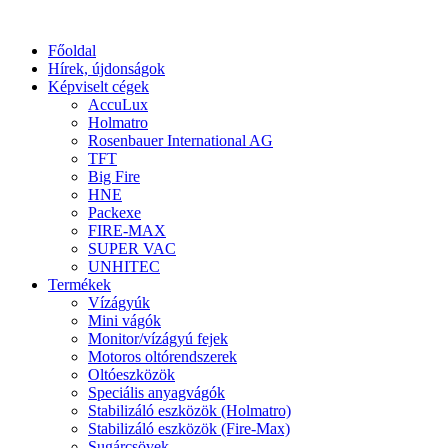
Főoldal
Hírek, újdonságok
Képviselt cégek
AccuLux
Holmatro
Rosenbauer International AG
TFT
Big Fire
HNE
Packexe
FIRE-MAX
SUPER VAC
UNHITEC
Termékek
Vízágyúk
Mini vágók
Monitor/vízágyú fejek
Motoros oltórendszerek
Oltóeszközök
Speciális anyagvágók
Stabilizáló eszközök (Holmatro)
Stabilizáló eszközök (Fire-Max)
Sugárcsövek