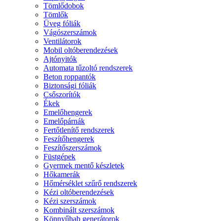
Tömlődobok
Tömlők
Üveg fóliák
Vágószerszámok
Ventilátorok
Mobil oltóberendezések
Ajtónyitók
Automata tűzoltó rendszerek
Beton roppantók
Biztonsági fóliák
Csőszorítók
Ékek
Emelőhengerek
Emelőpárnák
Fertőtlenítő rendszerek
Feszítőhengerek
Feszítőszerszámok
Füstgépek
Gyermek mentő készletek
Hőkamerák
Hőmérséklet szűrő rendszerek
Kézi oltóberendezések
Kézi szerszámok
Kombinált szerszámok
Könnyűhab generátorok