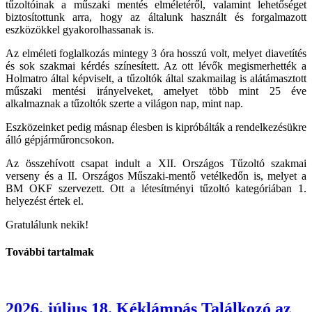
tűzoltóinak a műszaki mentés elméletéről, valamint lehetőséget
biztosítottunk arra, hogy az általunk használt és forgalmazott
eszközökkel gyakorolhassanak is.
Az elméleti foglalkozás mintegy 3 óra hosszú volt, melyet diavetítés
és sok szakmai kérdés színesített. Az ott lévők megismerhették a
Holmatro által képviselt, a tűzoltók által szakmailag is alátámasztott
műszaki mentési irányelveket, amelyet több mint 25 éve
alkalmaznak a tűzoltók szerte a világon nap, mint nap.
Eszközeinket pedig másnap élesben is kipróbálták a rendelkezésükre
álló gépjárműroncsokon.
Az összehívott csapat indult a XII. Országos Tűzoltó szakmai
verseny és a II. Országos Műszaki-mentő vetélkedőn is, melyet a
BM OKF szervezett. Ott a létesítményi tűzoltó kategóriában 1.
helyezést értek el.
Gratulálunk nekik!
További tartalmak
2026. július 18. Kéklámpás Találkozó az