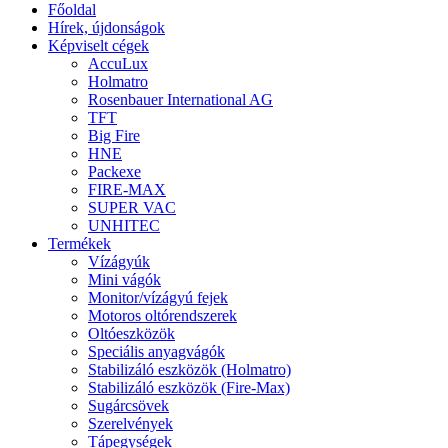
Főoldal
Hírek, újdonságok
Képviselt cégek
AccuLux
Holmatro
Rosenbauer International AG
TFT
Big Fire
HNE
Packexe
FIRE-MAX
SUPER VAC
UNHITEC
Termékek
Vízágyúk
Mini vágók
Monitor/vízágyú fejek
Motoros oltórendszerek
Oltóeszközök
Speciális anyagvágók
Stabilizáló eszközök (Holmatro)
Stabilizáló eszközök (Fire-Max)
Sugárcsövek
Szerelvények
Tápegységek