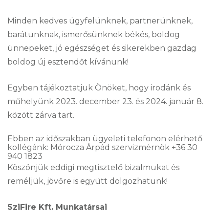
Minden kedves ügyfelünknek, partnerünknek,
barátunknak, ismerősünknek békés, boldog
ünnepeket, jó egészséget és sikerekben gazdag
boldog új esztendőt kívánunk!
Egyben tájékoztatjuk Önöket, hogy irodánk és
műhelyünk 2023. december 23. és 2024. január 8.
között zárva tart.
Ebben az időszakban ügyeleti telefonon elérhető
kollégánk: Mórocza Árpád szervizmérnök +36 30
940 1823
Köszönjük eddigi megtisztelő bizalmukat és
reméljük, jövőre is együtt dolgozhatunk!
SziFire Kft. Munkatársai