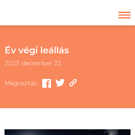
Év végi leállás
2023. december 22.
Megosztás: