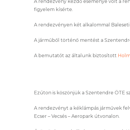
A rendezvény kezdő eseménye volt a rend
figyelem kísérte.
A rendezvényen két alkalommal Baleseti s
A járműből történő mentést a Szentendr
A bemutatót az általunk biztosított
Holm
Ezúton is köszönjük a Szentendre ÖTE s
A rendezvényt a kéklámpás járművek felv
Ecser – Vecsés – Aeropark útvonalon.