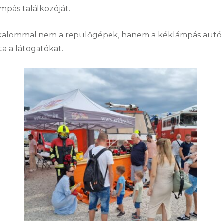
mpás találkozóját.
alkalommal nem a repülőgépek, hanem a kéklámpás autók
a a látogatókat.