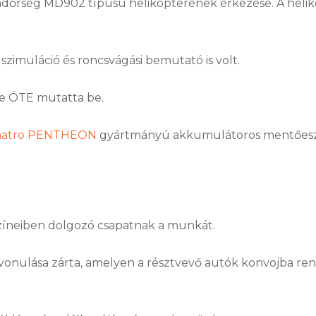
őrség MD902 típusú helikopterének érkezése. A helikopt
zimuláció és roncsvágási bemutató is volt.
e ÖTE mutatta be.
atro
PENTHEON
gyártmányú akkumulátoros mentőesz
zíneiben dolgozó csapatnak a munkát.
onulása zárta, amelyen a résztvevő autók konvojba ren