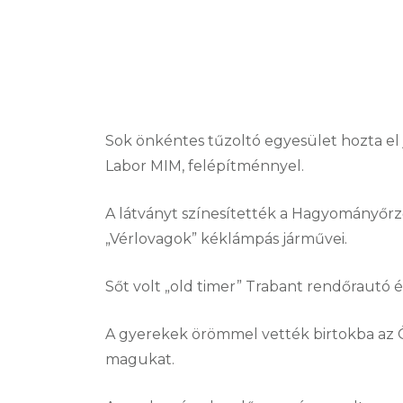
Sok önkéntes tűzoltó egyesület hozta el
Labor MIM, felépítménnyel.
A látványt színesítették a Hagyományőrz
„Vérlovagok” kéklámpás járművei.
Sőt volt „old timer” Trabant rendőrautó 
A gyerekek örömmel vették birtokba az Ö
magukat.