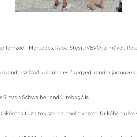
 jellemzően Mercedes, Rába, Steyr, IVEVO járműveit Ros
ő Rendőrszázad különleges és egyedi rendőr járművek a
és Simson Schwalbe rendőr robogó is.
nkéntes Tűzoltók szereit, ahol a vezető fülkében ülve 