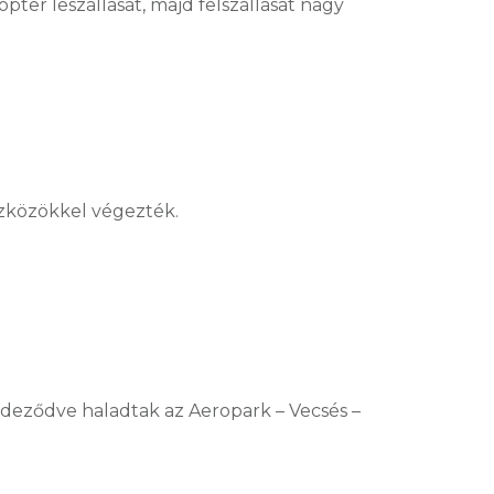
er leszállását, majd felszállását nagy
közökkel végezték.
deződve haladtak az Aeropark – Vecsés –