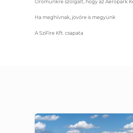
Örömünkre szolgált, hogy az Aeropark Ké
Ha meghívnak, jövőre is megyünk
A SziFire Kft. csapata