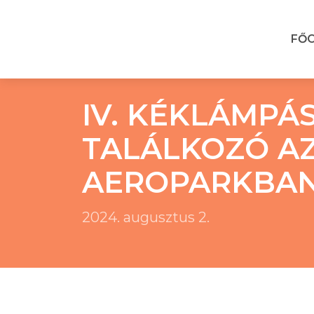
FŐ
IV. KÉKLÁMPÁ
TALÁLKOZÓ A
AEROPARKBA
2024. augusztus 2.