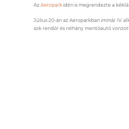
Az
Aeropark
idén is megrendezte a kéklá
Július 20-án az Aeroparkban immár IV. 
sok rendőr és néhány mentőautó vonzott