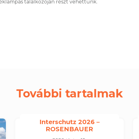
klámpás találkozóján részt vehettünk.
További tartalmak
Interschutz 2026 –
ROSENBAUER