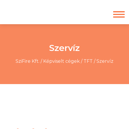
Szervíz
SziFire Kft.
/
Képviselt cégek
/
TFT
/
Szervíz