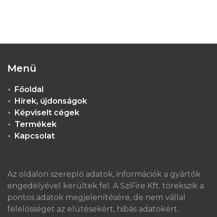
Menü
Főoldal
Hírek, újdonságok
Képviselt cégek
Termékek
Kapcsolat
Az oldalon szereplő adatok, információk a gyártók
engedélyével kerültek fel. A SziFire Kft. törekszik a
pontos adatok megjelenítésére, de nem vállal
felelősséget az elütésekért, hibás adatokért.