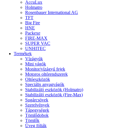
AccuLux
Holmatro
Rosenbauer International AG
TFT
Big Fire
HNE
Packexe
FIRE-MAX
SUPER VAC
UNHITEC
Termékek
Vízágyúk
Mini vágók
Monitor/vízágyú fejek
Motoros oltórendszerek
Oltóeszközök
Speciális anyagvágók
Stabilizáló eszközök (Holmatro)
Stabilizáló eszközök (Fire-Max)
Sugárcsövek
Szerelvények
Tápegységek
Tömlődobok
Tömlők
Üveg fóliák