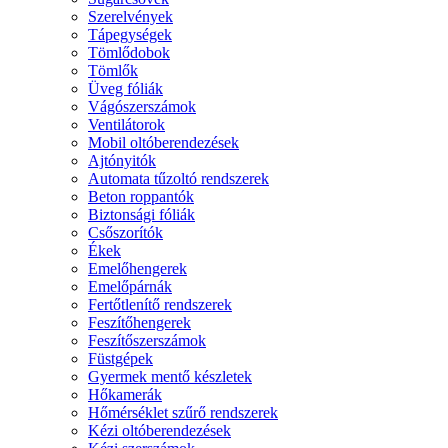
Szerelvények
Tápegységek
Tömlődobok
Tömlők
Üveg fóliák
Vágószerszámok
Ventilátorok
Mobil oltóberendezések
Ajtónyitók
Automata tűzoltó rendszerek
Beton roppantók
Biztonsági fóliák
Csőszorítók
Ékek
Emelőhengerek
Emelőpárnák
Fertőtlenítő rendszerek
Feszítőhengerek
Feszítőszerszámok
Füstgépek
Gyermek mentő készletek
Hőkamerák
Hőmérséklet szűrő rendszerek
Kézi oltóberendezések