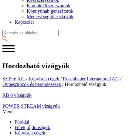
Kézi szerszámok
Kombinált szerszámok
Könnyűhab generátorok
Mentést segítő eszközök
Kapcsolat
Hordozható vízágyúk
SziFire Kft.
/
Képviselt cégek
/
Rosenbauer International AG
/
Oltóeszközök és berendezések
/
Hordozható vízágyúk
RB 6 vízágyúk
POWER STREAM vízágyúk
Menü
Főoldal
Hírek, újdonságok
Képviselt cégek