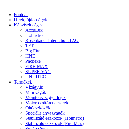
Főoldal
Hírek, újdonságok
Képviselt cégek
AccuLux
Holmatro
Rosenbauer International AG
TFT
Big Fire
HNE
Packexe
FIRE-MAX
SUPER VAC
UNHITEC
Termékek
Vízágyúk
Mini vágók
Monitor/vízágyú fejek
Motoros oltórendszerek
Oltóeszközök
Speciális anyagvágók
Stabilizáló eszközök (Holmatro)
Stabilizáló eszközök (Fire-Max)
Sugárcsövek