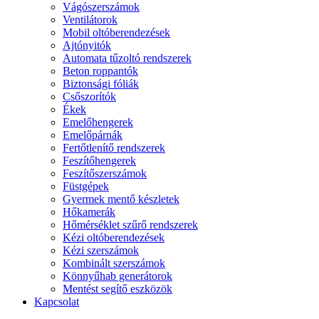
Vágószerszámok
Ventilátorok
Mobil oltóberendezések
Ajtónyitók
Automata tűzoltó rendszerek
Beton roppantók
Biztonsági fóliák
Csőszorítók
Ékek
Emelőhengerek
Emelőpárnák
Fertőtlenítő rendszerek
Feszítőhengerek
Feszítőszerszámok
Füstgépek
Gyermek mentő készletek
Hőkamerák
Hőmérséklet szűrő rendszerek
Kézi oltóberendezések
Kézi szerszámok
Kombinált szerszámok
Könnyűhab generátorok
Mentést segítő eszközök
Kapcsolat