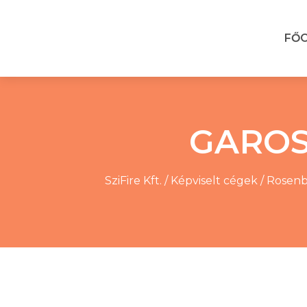
FŐ
GAROS 
SziFire Kft.
/
Képviselt cégek
/
Rosenb