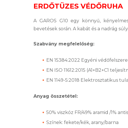
ERDŐTÜZES VÉDŐRUHA
A GAROS G10 egy könnyű, kényelmes, l
bevetések során. A kabát és a nadrág súly
Szabvány megfelelőség:
EN 15384:2022 Egyéni védőfelszere
EN ISO 11612:2015 (A1+B2+C1 teljesí
EN 1149-5:2018 Elektrosztatikus tu
Anyag összetétel:
50% viszkóz FR/49% aramid /1% anti
Színek: fekete/kék, arany/barna