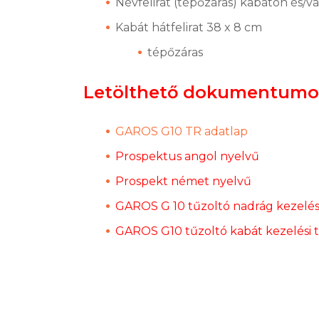
Névfelirat (tépőzáras) kabáton és/v
Kabát hátfelirat 38 x 8 cm
tépőzáras
Letölthető dokumentumo
GAROS G10 TR adatlap
Prospektus angol nyelvű
Prospekt német nyelvű
GAROS G 10 tűzoltó nadrág kezelés
GAROS G10 tűzoltó kabát kezelési