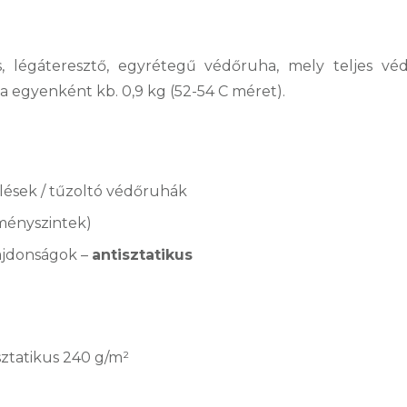
égáteresztő, egyrétegű védőruha, mely teljes véd
a egyenként kb. 0,9 kg (52-54 C méret).
lések / tűzoltó védőruhák
tményszintek)
lajdonságok –
antisztatikus
sztatikus 240 g/m²