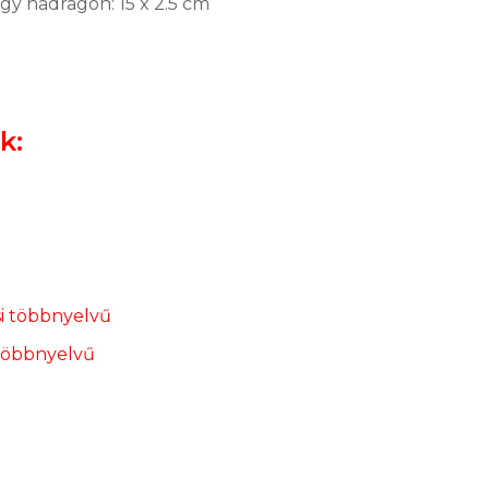
agy nadrágon: 15 x 2.5 cm
k:
i többnyelvű
 többnyelvű