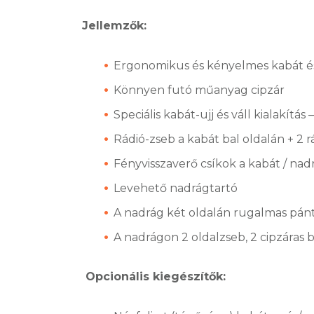
Jellemzők:
Ergonomikus és kényelmes kabát és
Könnyen futó műanyag cipzár
Speciális kabát-ujj és váll kialakí
Rádió-zseb a kabát bal oldalán + 2 r
Fényvisszaverő csíkok a kabát / nad
Levehető nadrágtartó
A nadrág két oldalán rugalmas pán
A nadrágon 2 oldalzseb, 2 cipzáras 
Opcionális kiegészítők: