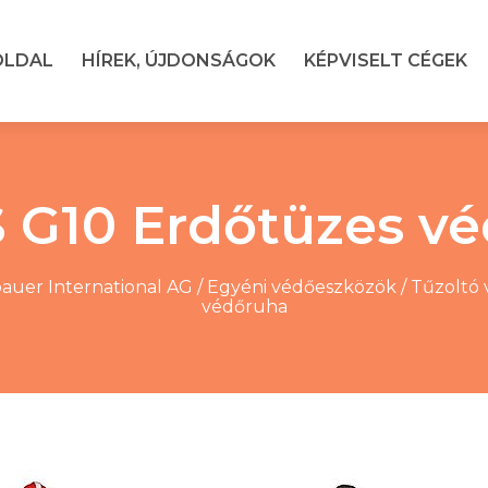
OLDAL
HÍREK, ÚJDONSÁGOK
KÉPVISELT CÉGEK
G10 Erdőtüzes v
auer International AG
/
Egyéni védőeszközök
/
Tűzoltó
védőruha