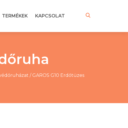
TERMÉKEK
KAPCSOLAT
édőruha
 védőruházat
/
GAROS G10 Erdőtüzes