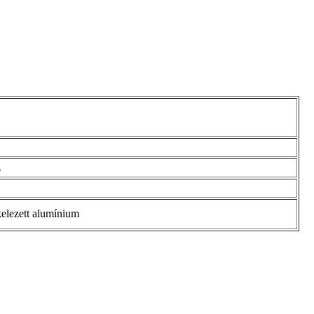
z
kelezett alumínium