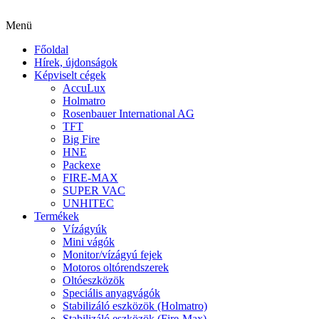
Menü
Főoldal
Hírek, újdonságok
Képviselt cégek
AccuLux
Holmatro
Rosenbauer International AG
TFT
Big Fire
HNE
Packexe
FIRE-MAX
SUPER VAC
UNHITEC
Termékek
Vízágyúk
Mini vágók
Monitor/vízágyú fejek
Motoros oltórendszerek
Oltóeszközök
Speciális anyagvágók
Stabilizáló eszközök (Holmatro)
Stabilizáló eszközök (Fire-Max)