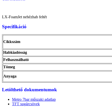
LX-FoamJet nehézhab feltét
Specifikáció
Cikkszám
Habkiadósság
Felhasználható
Tömeg
Anyaga
Letölthető dokumentumok
Metro 7bar műszaki adatlap
TFT sugárcsövek