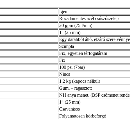
Igen
Rozsdamentes acél csúszószelep
20 gpm (75 l/min)
1″ (25 mm)
Egy darabból álló, elzáró szerelvénnye
Szimpla
Fix, egyetlen térfogatáram
Fix
100 psi (7bar)
Nincs
1,2 kg (kapocs nélkül)
Gumi – ragasztott
NH anya menet, (BSP csőmenet rende
1″ (25 mm)
Csavarásos
Folyamatosan körbeforgó