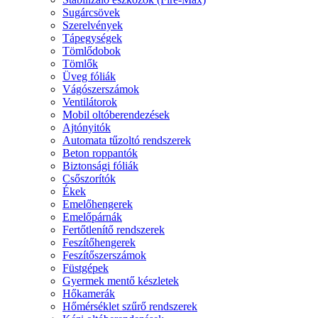
Sugárcsövek
Szerelvények
Tápegységek
Tömlődobok
Tömlők
Üveg fóliák
Vágószerszámok
Ventilátorok
Mobil oltóberendezések
Ajtónyitók
Automata tűzoltó rendszerek
Beton roppantók
Biztonsági fóliák
Csőszorítók
Ékek
Emelőhengerek
Emelőpárnák
Fertőtlenítő rendszerek
Feszítőhengerek
Feszítőszerszámok
Füstgépek
Gyermek mentő készletek
Hőkamerák
Hőmérséklet szűrő rendszerek