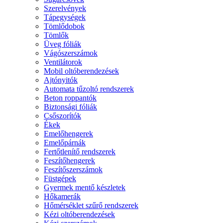
Szerelvények
Tápegységek
Tömlődobok
Tömlők
Üveg fóliák
Vágószerszámok
Ventilátorok
Mobil oltóberendezések
Ajtónyitók
Automata tűzoltó rendszerek
Beton roppantók
Biztonsági fóliák
Csőszorítók
Ékek
Emelőhengerek
Emelőpárnák
Fertőtlenítő rendszerek
Feszítőhengerek
Feszítőszerszámok
Füstgépek
Gyermek mentő készletek
Hőkamerák
Hőmérséklet szűrő rendszerek
Kézi oltóberendezések