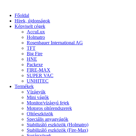
Főoldal
Hírek, újdonságok
Képviselt cégek
AccuLux
Holmatro
Rosenbauer International AG
TFT
Big Fire
HNE
Packexe
FIRE-MAX
SUPER VAC
UNHITEC
Termékek
Vízágyúk
Mini vágók
Monitor/vízágyú fejek
Motoros oltórendszerek
Oltóeszközök
Speciális anyagvágók
Stabilizáló eszközök (Holmatro)
Stabilizáló eszközök (Fire-Max)
Sugárcsövek