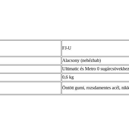
FJ-U
Alacsony (nehézhab)
Ultimatic és Metro 0 sugárcsövekhe
0,6 kg
Öntött gumi, rozsdamentes acél, nik