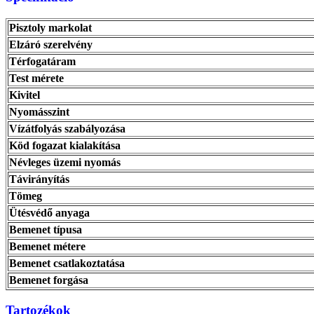
Pisztoly markolat
Elzáró szerelvény
Térfogatáram
Test mérete
Kivitel
Nyomásszint
Vízátfolyás szabályozása
Köd fogazat kialakítása
Névleges üzemi nyomás
Távirányítás
Tömeg
Ütésvédő anyaga
Bemenet típusa
Bemenet métere
Bemenet csatlakoztatása
Bemenet forgása
Tartozékok