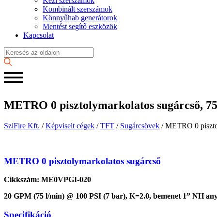
Kézi szerszámok
Kombinált szerszámok
Könnyűhab generátorok
Mentést segítő eszközök
Kapcsolat
METRO 0 pisztolymarkolatos sugárcső, 75 
SziFire Kft.
/
Képviselt cégek
/
TFT
/
Sugárcsövek
/
METRO 0 pisztoly
METRO 0 pisztolymarkolatos sugárcső
Cikkszám: ME0VPGI-020
20 GPM (75 l/min) @ 100 PSI (7 bar), K=2.0, bemenet 1” NH an
Specifikáció