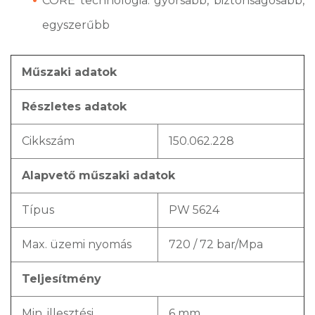
CORE technológia: gyorsabb, biztonságosabb,
egyszerűbb
Műszaki adatok
Részletes adatok
Cikkszám
150.062.228
Alapvető műszaki adatok
Típus
PW 5624
Max. üzemi nyomás
720 / 72 bar/Mpa
Teljesítmény
Min. illesztési
6 mm