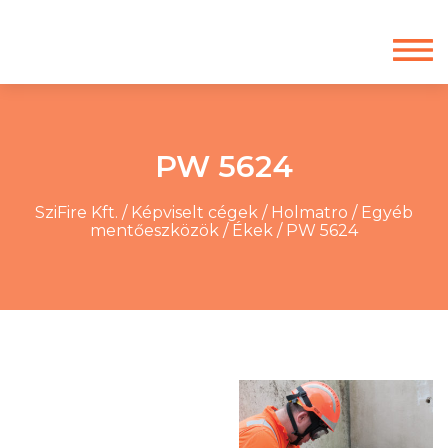
PW 5624
SziFire Kft.
/
Képviselt cégek
/
Holmatro
/
Egyéb
mentőeszközök
/
Ékek
/
PW 5624