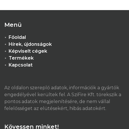
Menü
Főoldal
Hírek, újdonságok
Képviselt cégek
Termékek
Kapcsolat
Az oldalon szereplő adatok, információk a gyártók
engedélyével kerültek fel. A SziFire Kft. törekszik a
pontos adatok megjelenítésére, de nem vállal
felelősséget az elütésekért, hibás adatokért.
Kövessen minket!