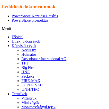
Letölthető dokumentumok
PowerShore Kezelési Utasítás
PowerShore prospektus
Menü
Főoldal
Hírek, újdonságok
Képviselt cégek
AccuLux
Holmatro
Rosenbauer International AG
TFT
Big Fire
HNE
Packexe
FIRE-MAX
SUPER VAC
UNHITEC
Termékek
Vízágyúk
Mini vágók
Monitor/vízágyú fejek