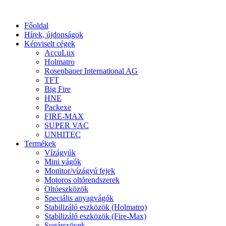
Főoldal
Hírek, újdonságok
Képviselt cégek
AccuLux
Holmatro
Rosenbauer International AG
TFT
Big Fire
HNE
Packexe
FIRE-MAX
SUPER VAC
UNHITEC
Termékek
Vízágyúk
Mini vágók
Monitor/vízágyú fejek
Motoros oltórendszerek
Oltóeszközök
Speciális anyagvágók
Stabilizáló eszközök (Holmatro)
Stabilizáló eszközök (Fire-Max)
Sugárcsövek