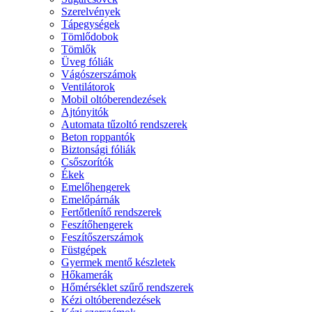
Szerelvények
Tápegységek
Tömlődobok
Tömlők
Üveg fóliák
Vágószerszámok
Ventilátorok
Mobil oltóberendezések
Ajtónyitók
Automata tűzoltó rendszerek
Beton roppantók
Biztonsági fóliák
Csőszorítók
Ékek
Emelőhengerek
Emelőpárnák
Fertőtlenítő rendszerek
Feszítőhengerek
Feszítőszerszámok
Füstgépek
Gyermek mentő készletek
Hőkamerák
Hőmérséklet szűrő rendszerek
Kézi oltóberendezések