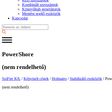
Kézi szerszámok
Kombinált szerszámok
Könnyűhab generátorok
Mentést segítő eszközök
Kapcsolat
PowerShore
(nem rendelhető)
SziFire Kft.
/
Képviselt cégek
/
Holmatro
/
Stabilizáló eszközök
/
Pow
(nem rendelhető)