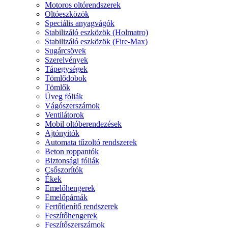
Motoros oltórendszerek
Oltóeszközök
Speciális anyagvágók
Stabilizáló eszközök (Holmatro)
Stabilizáló eszközök (Fire-Max)
Sugárcsövek
Szerelvények
Tápegységek
Tömlődobok
Tömlők
Üveg fóliák
Vágószerszámok
Ventilátorok
Mobil oltóberendezések
Ajtónyitók
Automata tűzoltó rendszerek
Beton roppantók
Biztonsági fóliák
Csőszorítók
Ékek
Emelőhengerek
Emelőpárnák
Fertőtlenítő rendszerek
Feszítőhengerek
Feszítőszerszámok